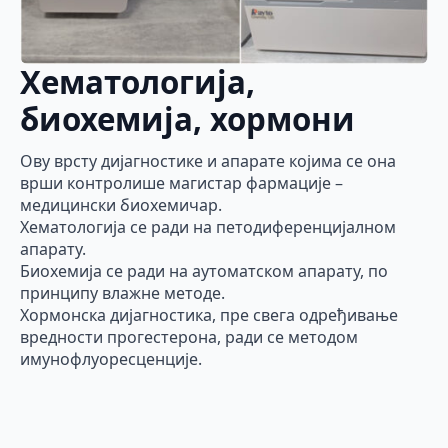
Хематологија,
биохемија, хормони
Ову врсту дијагностике и апарате којима се она
врши контролише магистар фармације –
медицински биохемичар.
Хематологија се ради на петодиференцијалном
апарату.
Биохемија се ради на аутоматском апарату, по
принципу влажне методе.
Хормонска дијагностика, пре свега одређивање
вредности прогестерона, ради се методом
имунофлуоресценције.