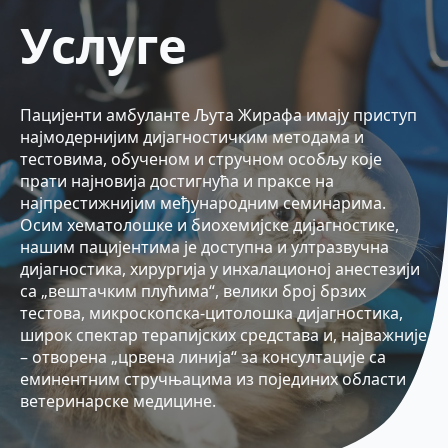
Услуге
Пацијенти амбуланте Љута Жирафа имају приступ
најмодернијим дијагностичким методама и
тестовима, обученом и стручном особљу које
прати најновија достигнућа и праксе на
најпрестижнијим међународним семинарима.
Осим хематолошке и биохемијске дијагностике,
нашим пацијентима је доступна и ултразвучна
дијагностика, хирургија у инхалационој анестезији
са „вештачким плућима“, велики број брзих
тестова, микроскопска-цитолошка дијагностика,
широк спектар терапијских средстава и, најважније
– отворена „црвена линија“ за консултације са
еминентним стручњацима из појединих области
ветеринарске медицине.