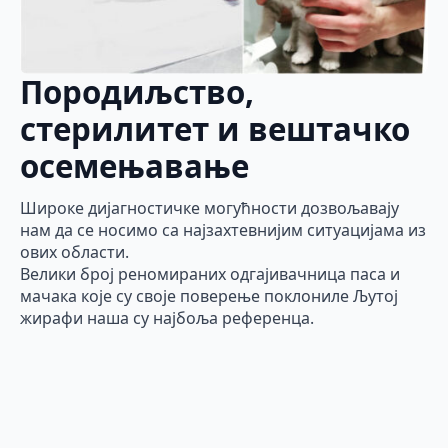
Породиљство,
стерилитет и вештачко
осемењавање
Широке дијагностичке могућности дозвољавају
нам да се носимо са најзахтевнијим ситуацијама из
ових области.
Велики број реномираних одгајивачница паса и
мачака које су своје поверење поклониле Љутој
жирафи наша су најбоља референца.