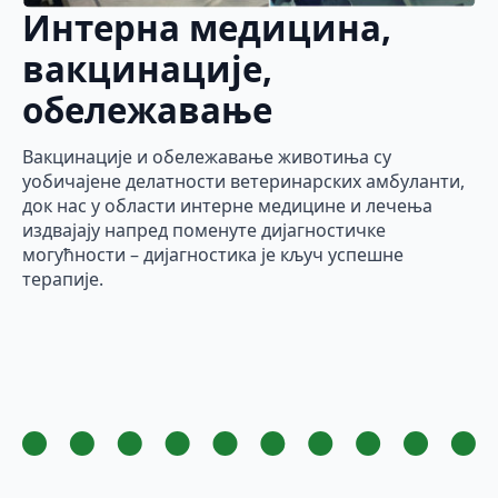
Интерна медицина,
вакцинације,
обележавање
Вакцинације и обележавање животиња су
уобичајене делатности ветеринарских амбуланти,
док нас у области интерне медицине и лечења
издвајају напред поменуте дијагностичке
могућности – дијагностика је кључ успешне
терапије.