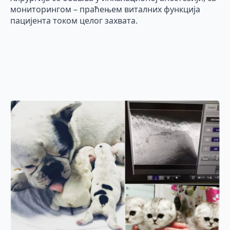
мониторингом – праћењем виталних функција
пацијента током целог захвата.