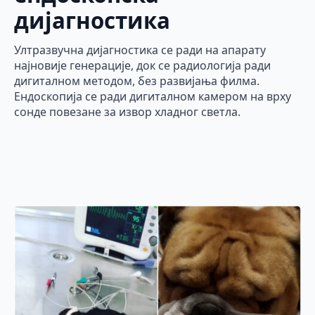
дијагностика
Ултразвучна дијагностика се ради на апарату
најновије генерације, док се радиологија ради
дигиталном методом, без развијања филма.
Ендоскопија се ради дигиталном камером на врху
сонде повезане за извор хладног светла.