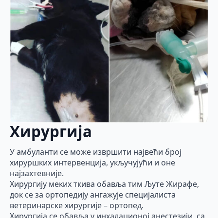
Хирургија
У амбуланти се може извршити највећи број
хируршких интервенција, укључујући и оне
најзахтевније.
Хирургију меких ткива обавља тим Љуте Жирафе,
док се за ортопедију ангажује специјалиста
ветеринарске хирургије – ортопед.
Хирургија се обавља у инхалационој анестезији, са