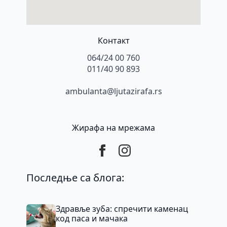
Контакт
064/24 00 760
011/40 90 893
ambulanta@ljutazirafa.rs
Жирафа на мрежама
Последње са блога:
Здравље зуба: спречити каменац
код паса и мачака